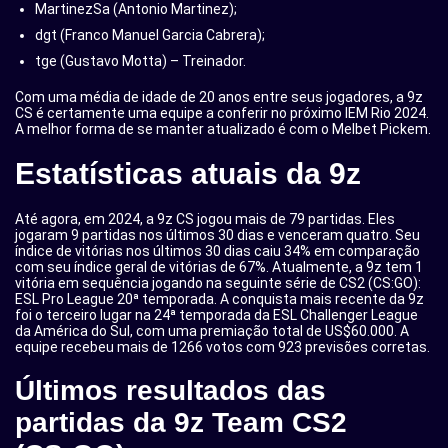
MartinezSa (Antonio Martinez);
dgt (Franco Manuel Garcia Cabrera);
tge (Gustavo Motta) – Treinador.
Com uma média de idade de 20 anos entre seus jogadores, a 9z
CS é certamente uma equipe a conferir no próximo IEM Rio 2024.
A melhor forma de se manter atualizado é com o Melbet Pickem.
Estatísticas atuais da 9z
Até agora, em 2024, a 9z CS jogou mais de 79 partidas. Eles
jogaram 9 partidas nos últimos 30 dias e venceram quatro. Seu
índice de vitórias nos últimos 30 dias caiu 34% em comparação
com seu índice geral de vitórias de 67%. Atualmente, a 9z tem 1
vitória em sequência jogando na seguinte série de CS2 (CS:GO):
ESL Pro League 20ª temporada. A conquista mais recente da 9z
foi o terceiro lugar na 24ª temporada da ESL Challenger League
da América do Sul, com uma premiação total de US$60.000. A
equipe recebeu mais de 1266 votos com 923 previsões corretas.
Últimos resultados das
partidas da 9z Team CS2