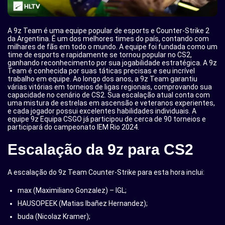
A 9z Team é uma equipe popular de esports e Counter-Strike 2
da Argentina. É um dos melhores times do país, contando com
milhares de fãs em todo o mundo. A equipe foi fundada como um
time de esports e rapidamente se tornou popular no CS2,
ganhando reconhecimento por sua jogabilidade estratégica. A 9z
Team é conhecida por suas táticas precisas e seu incrível
trabalho em equipe. Ao longo dos anos, a 9z Team garantiu
várias vitórias em torneios de ligas regionais, comprovando sua
capacidade no cenário de CS2. Sua escalação atual conta com
uma mistura de estrelas em ascensão e veteranos experientes,
e cada jogador possui excelentes habilidades individuais. A
equipe 9z Equipa CSGO já participou de cerca de 90 torneios e
participará do campeonato IEM Rio 2024.
Escalação da 9z para CS2
A escalação do 9z Team Counter-Strike para esta hora inclui:
max (Maximiliano Gonzalez) – IGL;
HAUSOPEEK (Matias Ibañez Hernandez);
buda (Nicolaz Kramer);