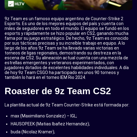
9z Team es un famoso equipo argentino de Counter-Strike 2
Esports. Es uno de los mejores equipos del país y cuenta con
miles de seguidores en todo el mundo. El equipo se fundó en los
esports y rápidamente se hizo popular en CS2, ganando mucha
fama por su juego estratégico. De hecho, 9z Team es conocido
por sus tácticas precisas y su increíble trabajo en equipo. A lo
largo de los años 9z Team se ha llevado varias victorias en
torneos de ligas regionales, demostrando su destreza en la
escena de CS2. Su alineación actual cuenta con una mezcla de
estrellas emergentes y veteranos experimentados, con
jugadores dotados de excelentes habilidades individuales. A día
de hoy 9z Team CSGO ha participado en unos 90 torneos y
también lo hará en el torneo IEM Rio 2024.
Roaster de 9z Team CS2
La plantilla actual de 9z Team Counter-Strike está formada por:
max (Maximiliano Gonzalez) – IGL;
HAUSOPEEK (Matias Ibañez Hernandez);
buda (Nicolaz Kramer);